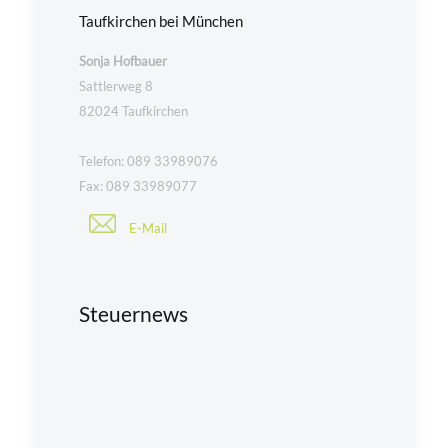
Taufkirchen bei München
Sonja Hofbauer
Sattlerweg 8
82024 Taufkirchen
Telefon: 089 33989076
Fax: 089 33989077
E-Mail
Steuernews