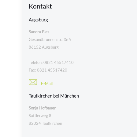
Kontakt
Augsburg
Sandra Bies
Gesundbrunnenstraße 9
86152 Augsburg
Telefon: 0821 45517410
Fax: 0821 45517420
E-Mail
Taufkirchen bei München
Sonja Hofbauer
Sattlerweg 8
82024 Taufkirchen